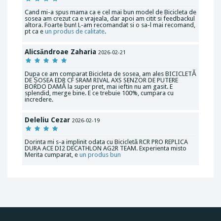
Cand mi-a spus mama ca e cel mai bun model de Bicicleta de
sosea am crezut ca e vrajeala, dar apoi am citit si feedbackul
altora. Foarte bun! L-am recomandat si o sa-l mai recomand,
pt ca e
un produs de calitate
.
Alicsăndroae Zaharia
2026-02-21
Dupa ce am comparat Bicicleta de sosea, am ales BICICLETĂ
DE ȘOSEA EDR CF SRAM RIVAL AXS SENZOR DE PUTERE
BORDO DAMĂ la super pret, mai ieftin nu am gasit. E
splendid, merge bine. E ce trebuie 100%, cumpara cu
incredere.
Deleliu Cezar
2026-02-19
Dorinta mi s-a implinit odata cu Bicicletă RCR PRO REPLICA
DURA ACE DI2 DECATHLON AG2R TEAM. Experienta misto
Merita cumparat, e
un produs bun