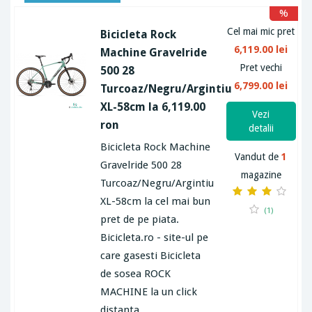
ABONEAZA-TE
%
Cel mai mic pret
Bicicleta Rock
6,119.00 lei
Machine Gravelride
Pret vechi
500 28
6,799.00 lei
Turcoaz/Negru/Argintiu
XL-58cm la 6,119.00
Vezi
ron
detalii
Bicicleta Rock Machine
Vandut de
1
Gravelride 500 28
magazine
Turcoaz/Negru/Argintiu
XL-58cm la cel mai bun
(1)
pret de pe piata.
Bicicleta.ro - site-ul pe
care gasesti Bicicleta
de sosea ROCK
MACHINE la un click
distanta.