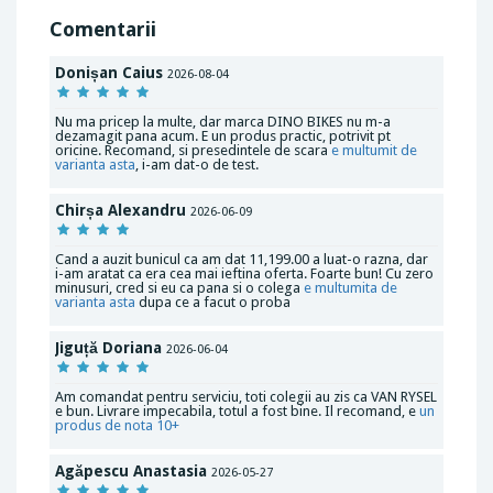
Comentarii
Donișan Caius
2026-08-04
Nu ma pricep la multe, dar marca DINO BIKES nu m-a
dezamagit pana acum. E un produs practic, potrivit pt
oricine. Recomand, si presedintele de scara
e multumit de
varianta asta
, i-am dat-o de test.
Chirșa Alexandru
2026-06-09
Cand a auzit bunicul ca am dat 11,199.00 a luat-o razna, dar
i-am aratat ca era cea mai ieftina oferta. Foarte bun! Cu zero
minusuri, cred si eu ca pana si o colega
e multumita de
varianta asta
dupa ce a facut o proba
Jiguță Doriana
2026-06-04
Am comandat pentru serviciu, toti colegii au zis ca VAN RYSEL
e bun. Livrare impecabila, totul a fost bine. Il recomand, e
un
produs de nota 10+
Agăpescu Anastasia
2026-05-27