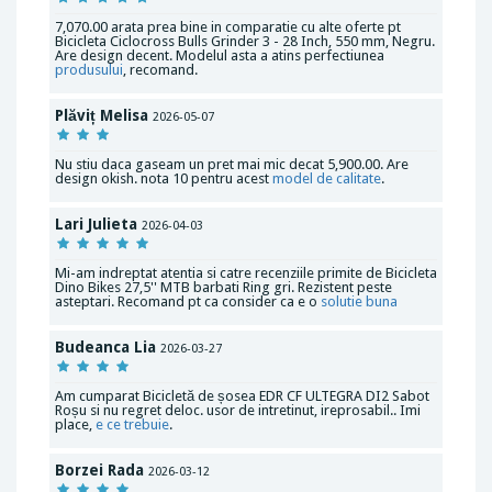
7,070.00 arata prea bine in comparatie cu alte oferte pt
Bicicleta Ciclocross Bulls Grinder 3 - 28 Inch, 550 mm, Negru.
Are design decent. Modelul asta a atins perfectiunea
produsului
, recomand.
Plăviț Melisa
2026-05-07
Nu stiu daca gaseam un pret mai mic decat 5,900.00. Are
design okish. nota 10 pentru acest
model de calitate
.
Lari Julieta
2026-04-03
Mi-am indreptat atentia si catre recenziile primite de Bicicleta
Dino Bikes 27,5'' MTB barbati Ring gri. Rezistent peste
asteptari. Recomand pt ca consider ca e o
solutie buna
Budeanca Lia
2026-03-27
Am cumparat Bicicletă de șosea EDR CF ULTEGRA DI2 Sabot
Roșu si nu regret deloc. usor de intretinut, ireprosabil.. Imi
place,
e ce trebuie
.
Borzei Rada
2026-03-12