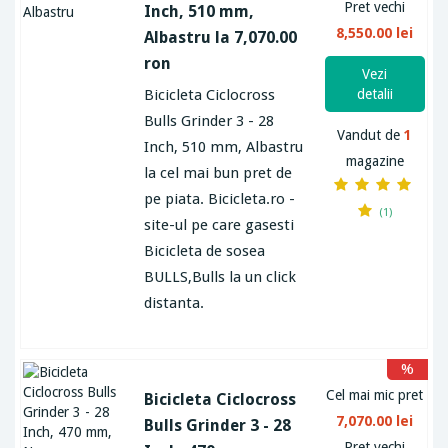
Pret vechi
Inch, 510 mm,
8,550.00 lei
Albastru la 7,070.00
ron
Vezi
Bicicleta Ciclocross
detalii
Bulls Grinder 3 - 28
Vandut de
1
Inch, 510 mm, Albastru
magazine
la cel mai bun pret de
pe piata. Bicicleta.ro -
(1)
site-ul pe care gasesti
Bicicleta de sosea
BULLS,Bulls la un click
distanta.
%
Cel mai mic pret
Bicicleta Ciclocross
7,070.00 lei
Bulls Grinder 3 - 28
Pret vechi