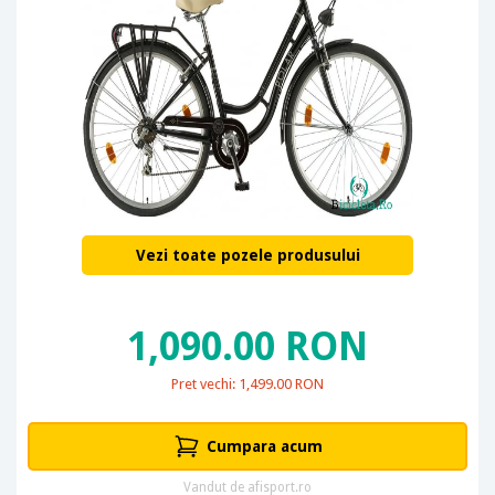
Vezi toate pozele produsului
1,090.00 RON
Pret vechi: 1,499.00 RON
Cumpara acum
Vandut de afisport.ro