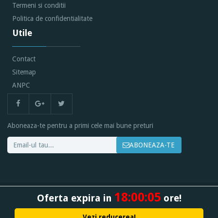
Termeni si conditii
Politica de confidentialitate
Utile
Contact
Sitemap
ANPC
Aboneaza-te pentru a primi cele mai bune preturi
ABONEAZA-TE
18:
00:
04
Oferta expira in
ore!
Toate drepturile rezervate @ 2026 -
Biciclete
Vezi reducerea!